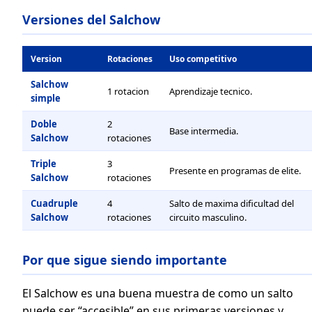
Versiones del Salchow
Version
Rotaciones
Uso competitivo
Salchow
1 rotacion
Aprendizaje tecnico.
simple
Doble
2
Base intermedia.
Salchow
rotaciones
Triple
3
Presente en programas de elite.
Salchow
rotaciones
Cuadruple
4
Salto de maxima dificultad del
Salchow
rotaciones
circuito masculino.
Por que sigue siendo importante
El Salchow es una buena muestra de como un salto
puede ser “accesible” en sus primeras versiones y